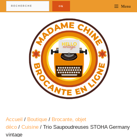
Menu
OK
Accueil
/
Boutique
/
Brocante, objet
déco
/
Cuisine
/ Trio Saupoudreuses STOHA Germany
vintage