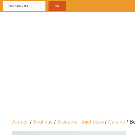
OK
Accueil
/
Boutique
/
Brocante, objet déco
/
Cuisine
/ B